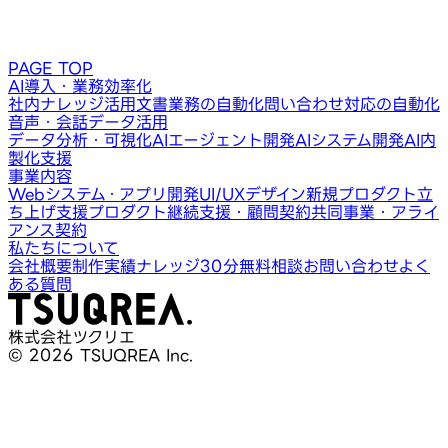
PAGE TOP
AI導入・業務効率化
社内ナレッジ活用
文書業務の自動化
問い合わせ対応の自動化
音声・会話データ活用
データ分析・可視化
AIエージェント開発
AIシステム開発
AI内
製化支援
事業内容
Webシステム・アプリ開発
UI/UXデザイン
新規プロダクト立
ち上げ支援
プロダクト継続支援・顧問契約
共同事業・アライ
アンス契約
私たちについて
会社概要
制作実績
ナレッジ
30分無料相談
お問い合わせ
よく
ある質問
株式会社ツクリエ
© 2026 TSUQREA Inc.
30分無料相談