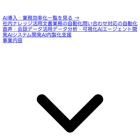
AI導入・業務効率化一覧を見る
→
社内ナレッジ活用
文書業務の自動化
問い合わせ対応の自動化
音声・会話データ活用
データ分析・可視化
AIエージェント開
発
AIシステム開発
AI内製化支援
事業内容