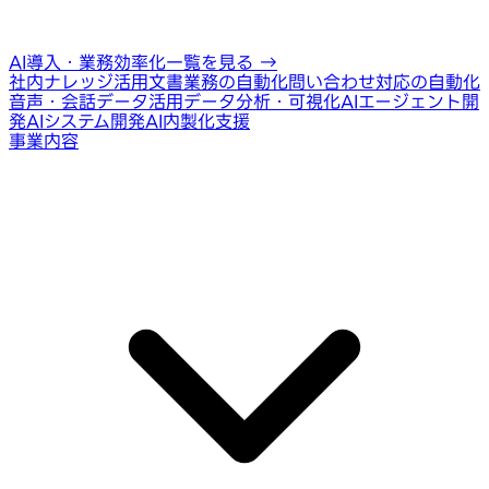
AI導入・業務効率化一覧を見る
→
社内ナレッジ活用
文書業務の自動化
問い合わせ対応の自動化
音声・会話データ活用
データ分析・可視化
AIエージェント開
発
AIシステム開発
AI内製化支援
事業内容