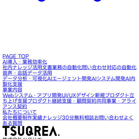
PAGE TOP
AI導入・業務効率化
社内ナレッジ活用
文書業務の自動化
問い合わせ対応の自動化
音声・会話データ活用
データ分析・可視化
AIエージェント開発
AIシステム開発
AI内
製化支援
事業内容
Webシステム・アプリ開発
UI/UXデザイン
新規プロダクト立
ち上げ支援
プロダクト継続支援・顧問契約
共同事業・アライ
アンス契約
私たちについて
会社概要
制作実績
ナレッジ
30分無料相談
お問い合わせ
よく
ある質問