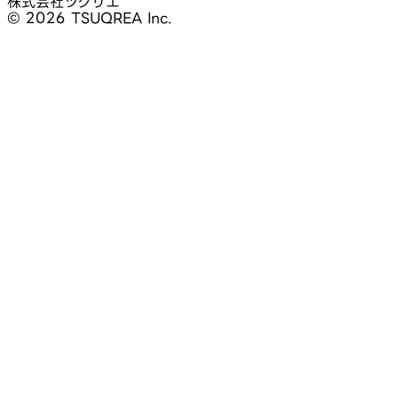
株式会社ツクリエ
© 2026 TSUQREA Inc.
30分無料相談
AI活用や開発相談を構想段階から気軽に相談できます
無料相談を予約