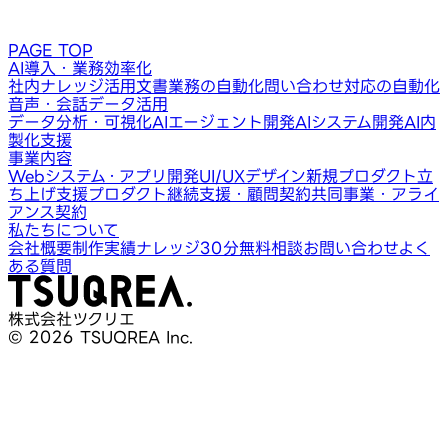
PAGE TOP
AI導入・業務効率化
社内ナレッジ活用
文書業務の自動化
問い合わせ対応の自動化
音声・会話データ活用
データ分析・可視化
AIエージェント開発
AIシステム開発
AI内
製化支援
事業内容
Webシステム・アプリ開発
UI/UXデザイン
新規プロダクト立
ち上げ支援
プロダクト継続支援・顧問契約
共同事業・アライ
アンス契約
私たちについて
会社概要
制作実績
ナレッジ
30分無料相談
お問い合わせ
よく
ある質問
株式会社ツクリエ
© 2026 TSUQREA Inc.
30分無料相談