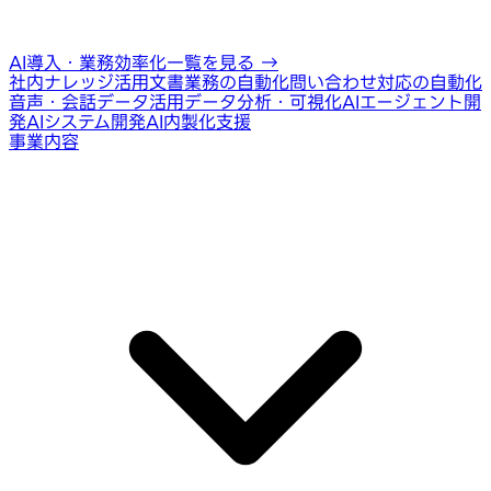
AI導入・業務効率化一覧を見る
→
社内ナレッジ活用
文書業務の自動化
問い合わせ対応の自動化
音声・会話データ活用
データ分析・可視化
AIエージェント開
発
AIシステム開発
AI内製化支援
事業内容