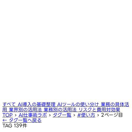
すべて
AI導入の基礎整理
AIツールの使い分け
業務の具体活
用
業界別の活用法
業務別の活用法
リスクと費用対効果
TOP
›
AI仕事術ラボ
›
タグ一覧
›
#使い方
›
2ページ目
← タグ一覧へ戻る
TAG
139件
#使い方