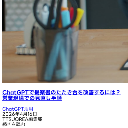
ChatGPTで提案書のたたき台を改善するには？
営業現場での見直し手順
ChatGPT活用
2026年4月16日
T
TSUQREA編集部
続きを読む