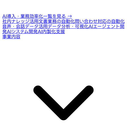
AI導入・業務効率化一覧を見る
→
社内ナレッジ活用
文書業務の自動化
問い合わせ対応の自動化
音声・会話データ活用
データ分析・可視化
AIエージェント開
発
AIシステム開発
AI内製化支援
事業内容