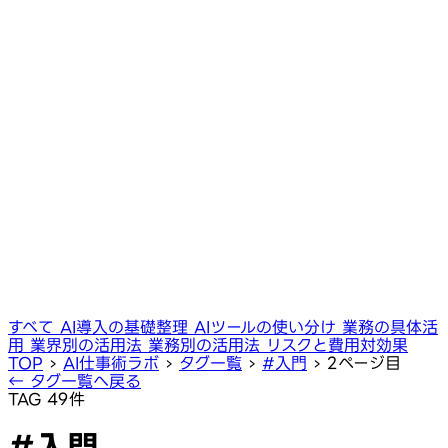
すべて
AI導入の基礎整理
AIツールの使い分け
業務の具体活
用
業界別の活用法
業務別の活用法
リスクと費用対効果
TOP
›
AI仕事術ラボ
›
タグ一覧
›
#入門
›
2ページ目
← タグ一覧へ戻る
TAG
49件
#入門