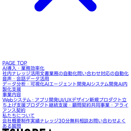
PAGE TOP
AI導入・業務効率化
社内ナレッジ活用
文書業務の自動化
問い合わせ対応の自動化
音声・会話データ活用
データ分析・可視化
AIエージェント開発
AIシステム開発
AI内
製化支援
事業内容
Webシステム・アプリ開発
UI/UXデザイン
新規プロダクト立
ち上げ支援
プロダクト継続支援・顧問契約
共同事業・アライ
アンス契約
私たちについて
会社概要
制作実績
ナレッジ
30分無料相談
お問い合わせ
よく
ある質問