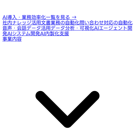
AI導入・業務効率化一覧を見る
→
社内ナレッジ活用
文書業務の自動化
問い合わせ対応の自動化
音声・会話データ活用
データ分析・可視化
AIエージェント開
発
AIシステム開発
AI内製化支援
事業内容