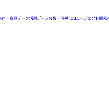
音声・会話データ活用
データ分析・可視化
AIエージェント開発