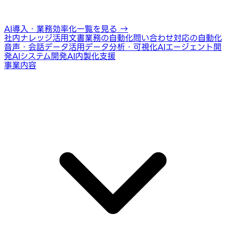
AI導入・業務効率化一覧を見る
→
社内ナレッジ活用
文書業務の自動化
問い合わせ対応の自動化
音声・会話データ活用
データ分析・可視化
AIエージェント開
発
AIシステム開発
AI内製化支援
事業内容