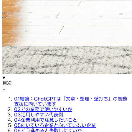
目次
⌄
01
結論：ChatGPTは「文章・整理・壁打ち」の初動
支援に向いています
02
どの業務で使いやすいか
03
活用しやすい代表例
04
企業利用で注意したいこと
05
向いている企業と向いていない企業
06
どう進めると失敗しにくいか