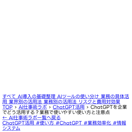
すべて
AI導入の基礎整理
AIツールの使い分け
業務の具体活
用
業界別の活用法
業務別の活用法
リスクと費用対効果
TOP
›
AI仕事術ラボ
›
ChatGPT活用
›
ChatGPTを企業
でどう活用する？業務で使いやすい使い方と注意点
← AI仕事術ラボ一覧へ戻る
ChatGPT活用
#使い方
#ChatGPT
#業務効率化
#情報
システム