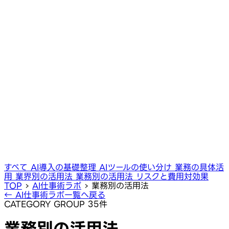
すべて
AI導入の基礎整理
AIツールの使い分け
業務の具体活
用
業界別の活用法
業務別の活用法
リスクと費用対効果
TOP
›
AI仕事術ラボ
›
業務別の活用法
← AI仕事術ラボ一覧へ戻る
CATEGORY GROUP
35件
業務別の活用法