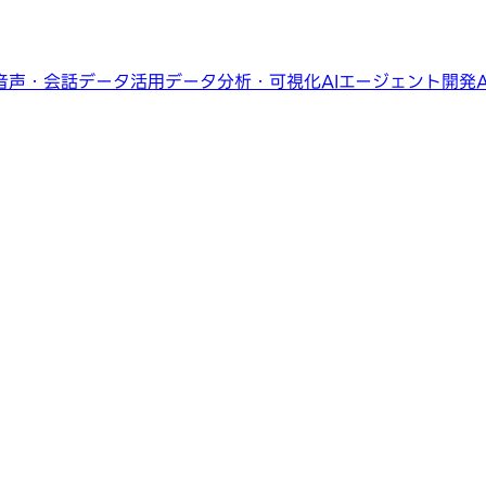
音声・会話データ活用
データ分析・可視化
AIエージェント開発