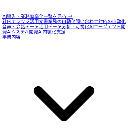
AI導入・業務効率化一覧を見る
→
社内ナレッジ活用
文書業務の自動化
問い合わせ対応の自動化
音声・会話データ活用
データ分析・可視化
AIエージェント開
発
AIシステム開発
AI内製化支援
事業内容