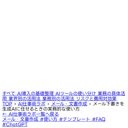
すべて
AI導入の基礎整理
AIツールの使い分け
業務の具体活
用
業界別の活用法
業務別の活用法
リスクと費用対効果
TOP
›
AI仕事術ラボ
›
メール・文書作成
›
メール下書きを
生成AIに任せるときの実務的な使い方
← AI仕事術ラボ一覧へ戻る
メール・文書作成
#使い方
#テンプレート
#FAQ
#ChatGPT