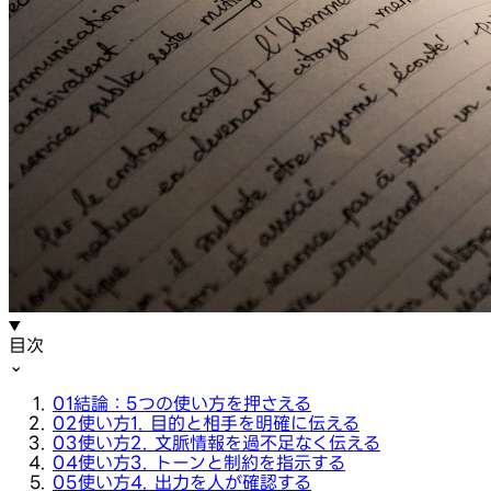
目次
⌄
01
結論：5つの使い方を押さえる
02
使い方1. 目的と相手を明確に伝える
03
使い方2. 文脈情報を過不足なく伝える
04
使い方3. トーンと制約を指示する
05
使い方4. 出力を人が確認する