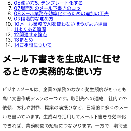
06
使い方5. テンプレート化する
07
場面別のメール下書きのコツ
08
メール業務を効率化するための追加の工夫
09
段階的な進め方
10
メール業務でAIを使わないほうがよい場面
11
よくある質問
12
関連する論点
13
まとめ
14
ご相談について
メール下書きを生成AIに任せ
るときの実務的な使い方
ビジネスメールは、企業の業務のなかで発生頻度がもっとも
高い文書作成タスクの一つです。取引先への連絡、社内での
依頼、お礼や謝罪、提案の前振りなど、日常的に多くのメー
ルを書いています。生成AIを活用してメール下書きを効率化
できれば、業務時間の短縮につながります。一方で、期待通