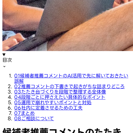
目次
⌄
01
候補者推薦コメントのAI活用で先に解いておきたい
誤解
02
推薦コメントの下書きで起きがちな詰まりどころ
03
たたき台づくりを段階で整理する全体像
04
段階ごとに押さえたい具体的なポイント
05
運用で崩れやすいポイントと対処
06
社内に定着させるための工夫
07
まとめ
08
ご相談について
候補者推薦コメントのたたき