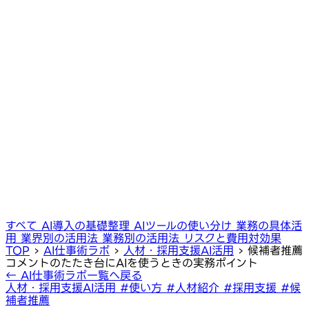
すべて
AI導入の基礎整理
AIツールの使い分け
業務の具体活
用
業界別の活用法
業務別の活用法
リスクと費用対効果
TOP
›
AI仕事術ラボ
›
人材・採用支援AI活用
›
候補者推薦
コメントのたたき台にAIを使うときの実務ポイント
← AI仕事術ラボ一覧へ戻る
人材・採用支援AI活用
#使い方
#人材紹介
#採用支援
#候
補者推薦