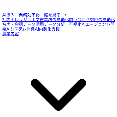
AI導入・業務効率化一覧を見る
→
社内ナレッジ活用
文書業務の自動化
問い合わせ対応の自動化
音声・会話データ活用
データ分析・可視化
AIエージェント開
発
AIシステム開発
AI内製化支援
事業内容