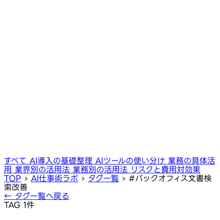
すべて
AI導入の基礎整理
AIツールの使い分け
業務の具体活
用
業界別の活用法
業務別の活用法
リスクと費用対効果
TOP
›
AI仕事術ラボ
›
タグ一覧
›
#バックオフィス文書検
索改善
← タグ一覧へ戻る
TAG
1件