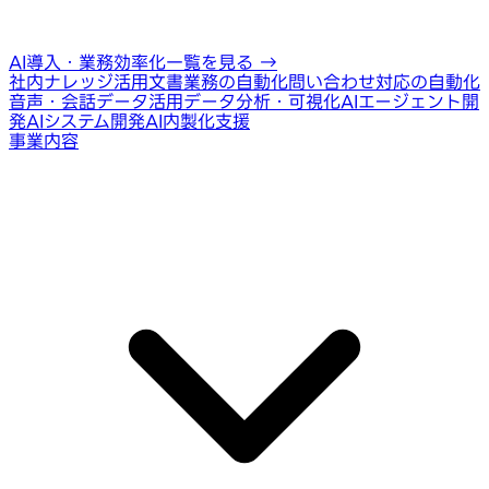
AI導入・業務効率化一覧を見る
→
社内ナレッジ活用
文書業務の自動化
問い合わせ対応の自動化
音声・会話データ活用
データ分析・可視化
AIエージェント開
発
AIシステム開発
AI内製化支援
事業内容