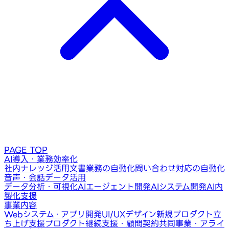
PAGE TOP
AI導入・業務効率化
社内ナレッジ活用
文書業務の自動化
問い合わせ対応の自動化
音声・会話データ活用
データ分析・可視化
AIエージェント開発
AIシステム開発
AI内
製化支援
事業内容
Webシステム・アプリ開発
UI/UXデザイン
新規プロダクト立
ち上げ支援
プロダクト継続支援・顧問契約
共同事業・アライ