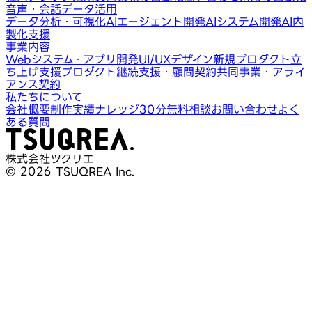
音声・会話データ活用
データ分析・可視化
AIエージェント開発
AIシステム開発
AI内
製化支援
事業内容
Webシステム・アプリ開発
UI/UXデザイン
新規プロダクト立
ち上げ支援
プロダクト継続支援・顧問契約
共同事業・アライ
アンス契約
私たちについて
会社概要
制作実績
ナレッジ
30分無料相談
お問い合わせ
よく
ある質問
株式会社ツクリエ
© 2026 TSUQREA Inc.
30分無料相談
AI活用や開発相談を構想段階から気軽に相談できます
無料相談を予約