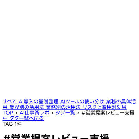
すべて
AI導入の基礎整理
AIツールの使い分け
業務の具体活
用
業界別の活用法
業務別の活用法
リスクと費用対効果
TOP
›
AI仕事術ラボ
›
タグ一覧
›
#営業提案レビュー支援
← タグ一覧へ戻る
TAG
1件
#営業提案レビュー支援