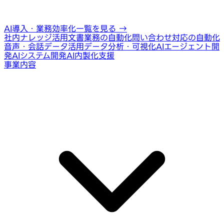
AI導入・業務効率化一覧を見る
→
社内ナレッジ活用
文書業務の自動化
問い合わせ対応の自動化
音声・会話データ活用
データ分析・可視化
AIエージェント開
発
AIシステム開発
AI内製化支援
事業内容