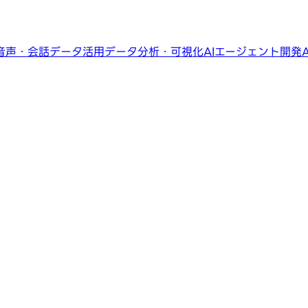
音声・会話データ活用
データ分析・可視化
AIエージェント開発