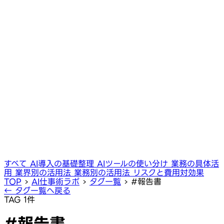
すべて
AI導入の基礎整理
AIツールの使い分け
業務の具体活
用
業界別の活用法
業務別の活用法
リスクと費用対効果
TOP
›
AI仕事術ラボ
›
タグ一覧
›
#報告書
← タグ一覧へ戻る
TAG
1件
#報告書