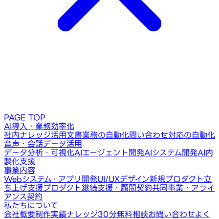
PAGE TOP
AI導入・業務効率化
社内ナレッジ活用
文書業務の自動化
問い合わせ対応の自動化
音声・会話データ活用
データ分析・可視化
AIエージェント開発
AIシステム開発
AI内
製化支援
事業内容
Webシステム・アプリ開発
UI/UXデザイン
新規プロダクト立
ち上げ支援
プロダクト継続支援・顧問契約
共同事業・アライ
アンス契約
私たちについて
会社概要
制作実績
ナレッジ
30分無料相談
お問い合わせ
よく