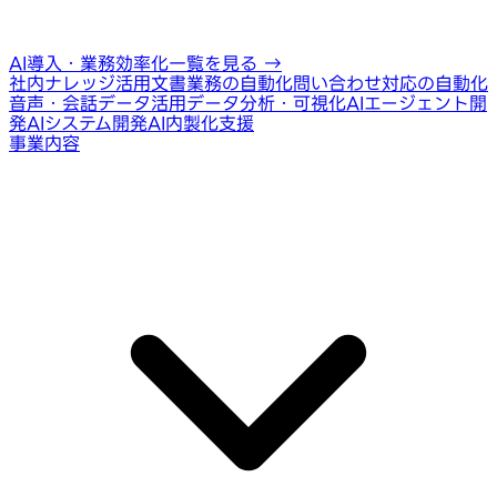
AI導入・業務効率化一覧を見る
→
社内ナレッジ活用
文書業務の自動化
問い合わせ対応の自動化
音声・会話データ活用
データ分析・可視化
AIエージェント開
発
AIシステム開発
AI内製化支援
事業内容