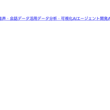
音声・会話データ活用
データ分析・可視化
AIエージェント開発