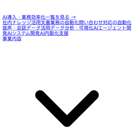
AI導入・業務効率化一覧を見る
→
社内ナレッジ活用
文書業務の自動化
問い合わせ対応の自動化
音声・会話データ活用
データ分析・可視化
AIエージェント開
発
AIシステム開発
AI内製化支援
事業内容