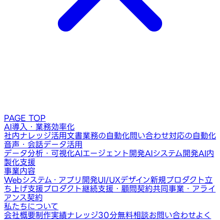
PAGE TOP
AI導入・業務効率化
社内ナレッジ活用
文書業務の自動化
問い合わせ対応の自動化
音声・会話データ活用
データ分析・可視化
AIエージェント開発
AIシステム開発
AI内
製化支援
事業内容
Webシステム・アプリ開発
UI/UXデザイン
新規プロダクト立
ち上げ支援
プロダクト継続支援・顧問契約
共同事業・アライ
アンス契約
私たちについて
会社概要
制作実績
ナレッジ
30分無料相談
お問い合わせ
よく