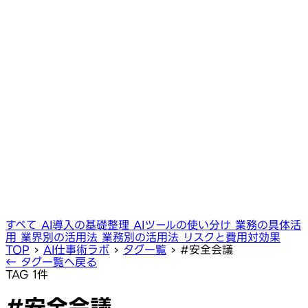
すべて
AI導入の基礎整理
AIツールの使い分け
業務の具体活
用
業界別の活用法
業務別の活用法
リスクと費用対効果
TOP
›
AI仕事術ラボ
›
タグ一覧
›
#安全会議
← タグ一覧へ戻る
TAG
1件
#安全会議