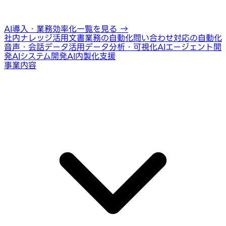
AI導入・業務効率化一覧を見る
→
社内ナレッジ活用
文書業務の自動化
問い合わせ対応の自動化
音声・会話データ活用
データ分析・可視化
AIエージェント開
発
AIシステム開発
AI内製化支援
事業内容