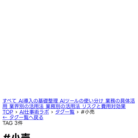
すべて
AI導入の基礎整理
AIツールの使い分け
業務の具体活
用
業界別の活用法
業務別の活用法
リスクと費用対効果
TOP
›
AI仕事術ラボ
›
タグ一覧
›
#小売
← タグ一覧へ戻る
TAG
3件
#小売