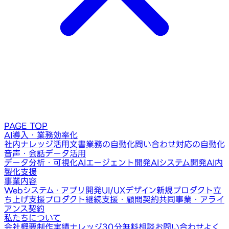
PAGE TOP
AI導入・業務効率化
社内ナレッジ活用
文書業務の自動化
問い合わせ対応の自動化
音声・会話データ活用
データ分析・可視化
AIエージェント開発
AIシステム開発
AI内
製化支援
事業内容
Webシステム・アプリ開発
UI/UXデザイン
新規プロダクト立
ち上げ支援
プロダクト継続支援・顧問契約
共同事業・アライ
アンス契約
私たちについて
会社概要
制作実績
ナレッジ
30分無料相談
お問い合わせ
よく