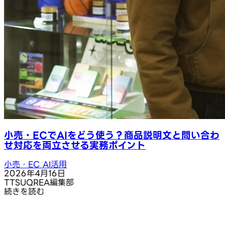
小売・ECでAIをどう使う？商品説明文と問い合わ
せ対応を両立させる実務ポイント
小売・EC AI活用
2026年4月16日
T
TSUQREA編集部
続きを読む