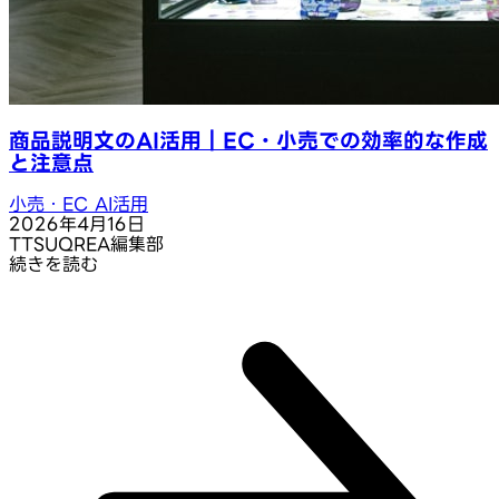
商品説明文のAI活用｜EC・小売での効率的な作成
と注意点
小売・EC AI活用
2026年4月16日
T
TSUQREA編集部
続きを読む