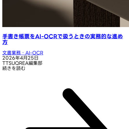
手書き帳票をAI-OCRで扱うときの実務的な進め
方
文書業務・AI-OCR
2026年4月25日
T
TSUQREA編集部
続きを読む