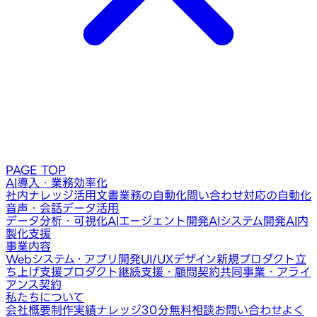
PAGE TOP
AI導入・業務効率化
社内ナレッジ活用
文書業務の自動化
問い合わせ対応の自動化
音声・会話データ活用
データ分析・可視化
AIエージェント開発
AIシステム開発
AI内
製化支援
事業内容
Webシステム・アプリ開発
UI/UXデザイン
新規プロダクト立
ち上げ支援
プロダクト継続支援・顧問契約
共同事業・アライ
アンス契約
私たちについて
会社概要
制作実績
ナレッジ
30分無料相談
お問い合わせ
よく