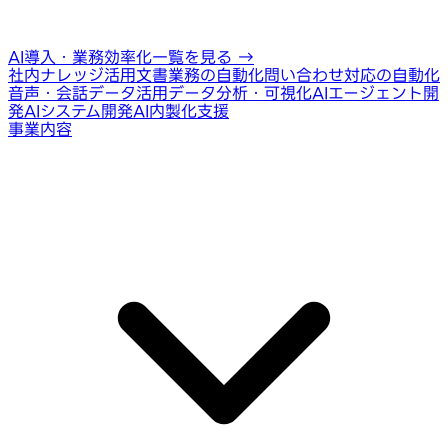
AI導入・業務効率化一覧を見る
→
社内ナレッジ活用
文書業務の自動化
問い合わせ対応の自動化
音声・会話データ活用
データ分析・可視化
AIエージェント開
発
AIシステム開発
AI内製化支援
事業内容