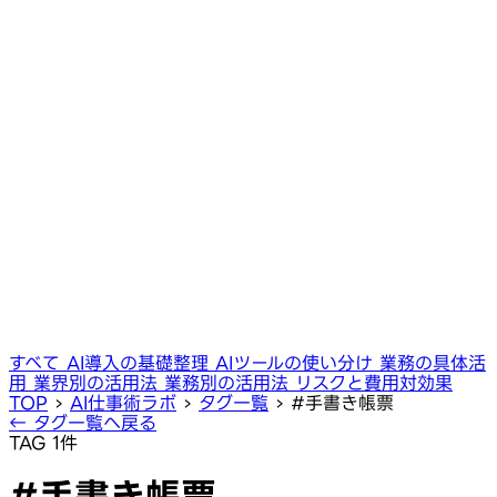
すべて
AI導入の基礎整理
AIツールの使い分け
業務の具体活
用
業界別の活用法
業務別の活用法
リスクと費用対効果
TOP
›
AI仕事術ラボ
›
タグ一覧
›
#手書き帳票
← タグ一覧へ戻る
TAG
1件
#手書き帳票