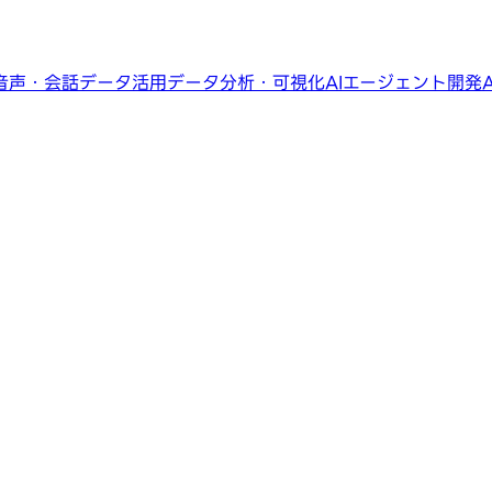
音声・会話データ活用
データ分析・可視化
AIエージェント開発