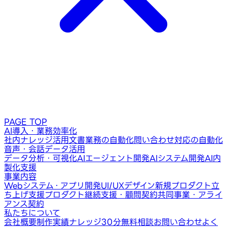
PAGE TOP
AI導入・業務効率化
社内ナレッジ活用
文書業務の自動化
問い合わせ対応の自動化
音声・会話データ活用
データ分析・可視化
AIエージェント開発
AIシステム開発
AI内
製化支援
事業内容
Webシステム・アプリ開発
UI/UXデザイン
新規プロダクト立
ち上げ支援
プロダクト継続支援・顧問契約
共同事業・アライ
アンス契約
私たちについて
会社概要
制作実績
ナレッジ
30分無料相談
お問い合わせ
よく