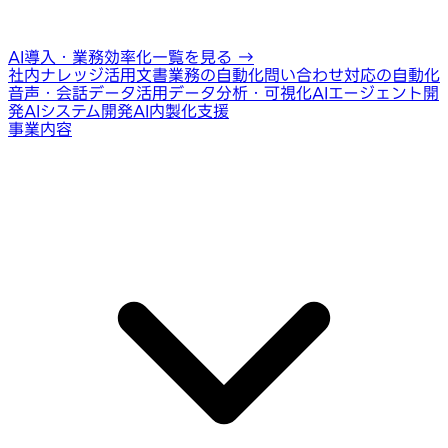
AI導入・業務効率化一覧を見る
→
社内ナレッジ活用
文書業務の自動化
問い合わせ対応の自動化
音声・会話データ活用
データ分析・可視化
AIエージェント開
発
AIシステム開発
AI内製化支援
事業内容