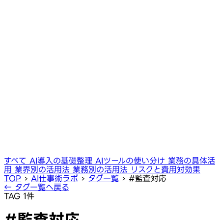
すべて
AI導入の基礎整理
AIツールの使い分け
業務の具体活
用
業界別の活用法
業務別の活用法
リスクと費用対効果
TOP
›
AI仕事術ラボ
›
タグ一覧
›
#監査対応
← タグ一覧へ戻る
TAG
1件
#監査対応