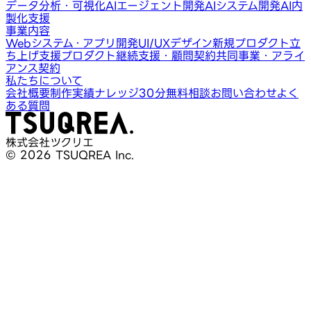
データ分析・可視化
AIエージェント開発
AIシステム開発
AI内
製化支援
事業内容
Webシステム・アプリ開発
UI/UXデザイン
新規プロダクト立
ち上げ支援
プロダクト継続支援・顧問契約
共同事業・アライ
アンス契約
私たちについて
会社概要
制作実績
ナレッジ
30分無料相談
お問い合わせ
よく
ある質問
株式会社ツクリエ
© 2026 TSUQREA Inc.
30分無料相談
AI活用や開発相談を構想段階から気軽に相談できます
無料相談を予約