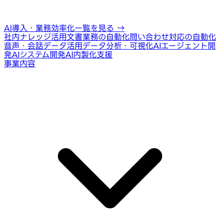
AI導入・業務効率化一覧を見る
→
社内ナレッジ活用
文書業務の自動化
問い合わせ対応の自動化
音声・会話データ活用
データ分析・可視化
AIエージェント開
発
AIシステム開発
AI内製化支援
事業内容