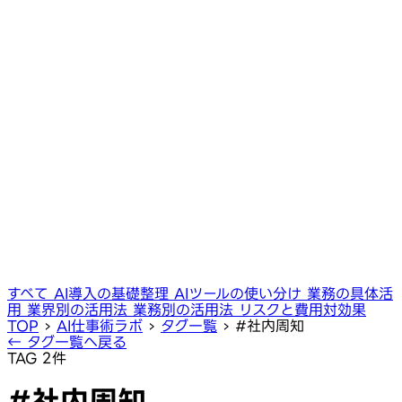
すべて
AI導入の基礎整理
AIツールの使い分け
業務の具体活
用
業界別の活用法
業務別の活用法
リスクと費用対効果
TOP
›
AI仕事術ラボ
›
タグ一覧
›
#社内周知
← タグ一覧へ戻る
TAG
2件
#社内周知