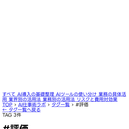
すべて
AI導入の基礎整理
AIツールの使い分け
業務の具体活
用
業界別の活用法
業務別の活用法
リスクと費用対効果
TOP
›
AI仕事術ラボ
›
タグ一覧
›
#評価
← タグ一覧へ戻る
TAG
3件
#評価