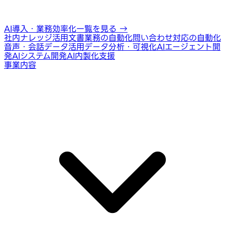
AI導入・業務効率化一覧を見る
→
社内ナレッジ活用
文書業務の自動化
問い合わせ対応の自動化
音声・会話データ活用
データ分析・可視化
AIエージェント開
発
AIシステム開発
AI内製化支援
事業内容