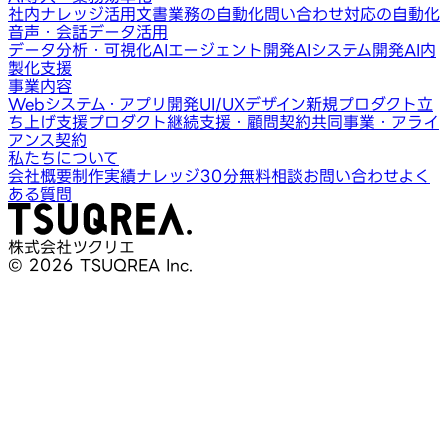
社内ナレッジ活用
文書業務の自動化
問い合わせ対応の自動化
音声・会話データ活用
データ分析・可視化
AIエージェント開発
AIシステム開発
AI内
製化支援
事業内容
Webシステム・アプリ開発
UI/UXデザイン
新規プロダクト立
ち上げ支援
プロダクト継続支援・顧問契約
共同事業・アライ
アンス契約
私たちについて
会社概要
制作実績
ナレッジ
30分無料相談
お問い合わせ
よく
ある質問
株式会社ツクリエ
© 2026 TSUQREA Inc.
30分無料相談
AI活用や開発相談を構想段階から気軽に相談できます
無料相談を予約