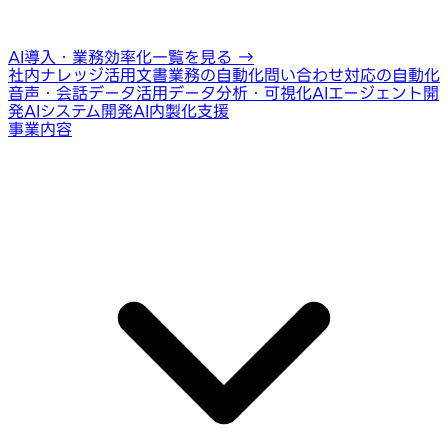
AI導入・業務効率化一覧を見る
→
社内ナレッジ活用
文書業務の自動化
問い合わせ対応の自動化
音声・会話データ活用
データ分析・可視化
AIエージェント開
発
AIシステム開発
AI内製化支援
事業内容