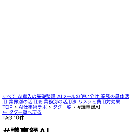
すべて
AI導入の基礎整理
AIツールの使い分け
業務の具体活
用
業界別の活用法
業務別の活用法
リスクと費用対効果
TOP
›
AI仕事術ラボ
›
タグ一覧
›
#議事録AI
← タグ一覧へ戻る
TAG
10件
#議事録AI