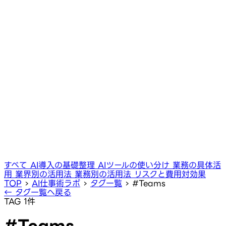
すべて
AI導入の基礎整理
AIツールの使い分け
業務の具体活
用
業界別の活用法
業務別の活用法
リスクと費用対効果
TOP
›
AI仕事術ラボ
›
タグ一覧
›
#Teams
← タグ一覧へ戻る
TAG
1件
#Teams