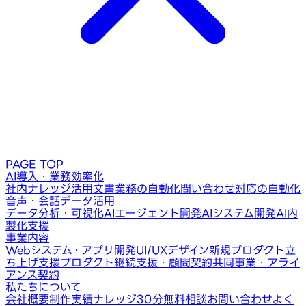
PAGE TOP
AI導入・業務効率化
社内ナレッジ活用
文書業務の自動化
問い合わせ対応の自動化
音声・会話データ活用
データ分析・可視化
AIエージェント開発
AIシステム開発
AI内
製化支援
事業内容
Webシステム・アプリ開発
UI/UXデザイン
新規プロダクト立
ち上げ支援
プロダクト継続支援・顧問契約
共同事業・アライ
アンス契約
私たちについて
会社概要
制作実績
ナレッジ
30分無料相談
お問い合わせ
よく