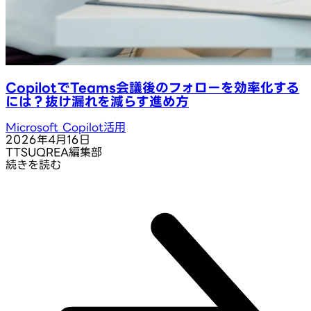
CopilotでTeams会議後のフォローを効率化する
には？抜け漏れを減らす進め方
Microsoft Copilot活用
2026年4月16日
T
TSUQREA編集部
続きを読む