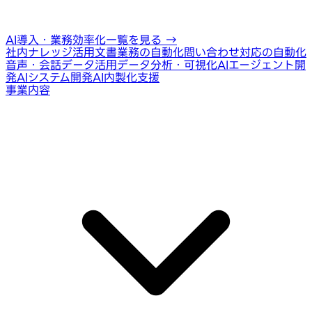
AI導入・業務効率化一覧を見る
→
社内ナレッジ活用
文書業務の自動化
問い合わせ対応の自動化
音声・会話データ活用
データ分析・可視化
AIエージェント開
発
AIシステム開発
AI内製化支援
事業内容