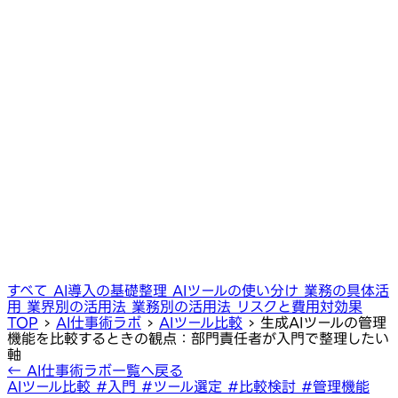
すべて
AI導入の基礎整理
AIツールの使い分け
業務の具体活
用
業界別の活用法
業務別の活用法
リスクと費用対効果
TOP
›
AI仕事術ラボ
›
AIツール比較
›
生成AIツールの管理
機能を比較するときの観点：部門責任者が入門で整理したい
軸
← AI仕事術ラボ一覧へ戻る
AIツール比較
#入門
#ツール選定
#比較検討
#管理機能