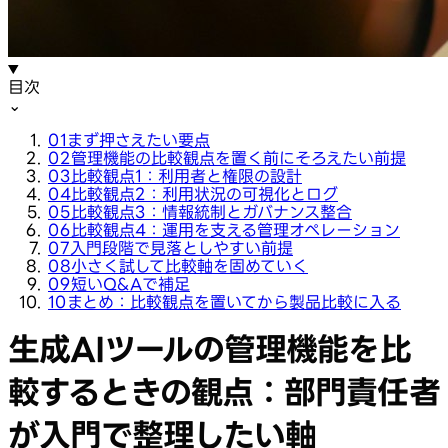
目次
⌄
01
まず押さえたい要点
02
管理機能の比較観点を置く前にそろえたい前提
03
比較観点1：利用者と権限の設計
04
比較観点2：利用状況の可視化とログ
05
比較観点3：情報統制とガバナンス整合
06
比較観点4：運用を支える管理オペレーション
07
入門段階で見落としやすい前提
08
小さく試して比較軸を固めていく
09
短いQ&Aで補足
10
まとめ：比較観点を置いてから製品比較に入る
生成AIツールの管理機能を比
較するときの観点：部門責任者
が入門で整理したい軸