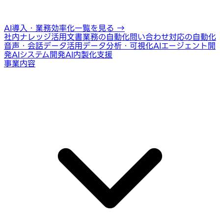
AI導入・業務効率化一覧を見る
→
社内ナレッジ活用
文書業務の自動化
問い合わせ対応の自動化
音声・会話データ活用
データ分析・可視化
AIエージェント開
発
AIシステム開発
AI内製化支援
事業内容