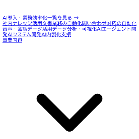
AI導入・業務効率化一覧を見る
→
社内ナレッジ活用
文書業務の自動化
問い合わせ対応の自動化
音声・会話データ活用
データ分析・可視化
AIエージェント開
発
AIシステム開発
AI内製化支援
事業内容