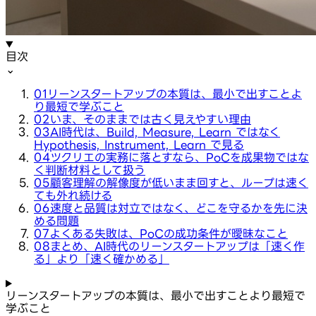
目次
⌄
01
リーンスタートアップの本質は、最小で出すことよ
り最短で学ぶこと
02
いま、そのままでは古く見えやすい理由
03
AI時代は、Build, Measure, Learn ではなく
Hypothesis, Instrument, Learn で見る
04
ツクリエの実務に落とすなら、PoCを成果物ではな
く判断材料として扱う
05
顧客理解の解像度が低いまま回すと、ループは速く
ても外れ続ける
06
速度と品質は対立ではなく、どこを守るかを先に決
める問題
07
よくある失敗は、PoCの成功条件が曖昧なこと
08
まとめ、AI時代のリーンスタートアップは「速く作
る」より「速く確かめる」
リーンスタートアップの本質は、最小で出すことより最短で
学ぶこと