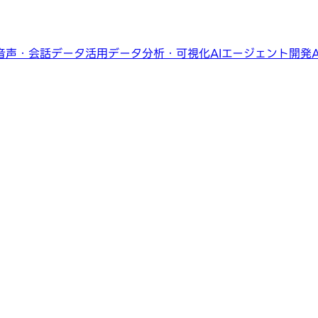
音声・会話データ活用
データ分析・可視化
AIエージェント開発