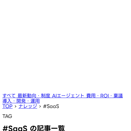
すべて
最新動向・制度
AIエージェント
費用・ROI・稟議
導入・開発・運用
TOP
›
ナレッジ
›
#SaaS
TAG
#SaaS の記事一覧