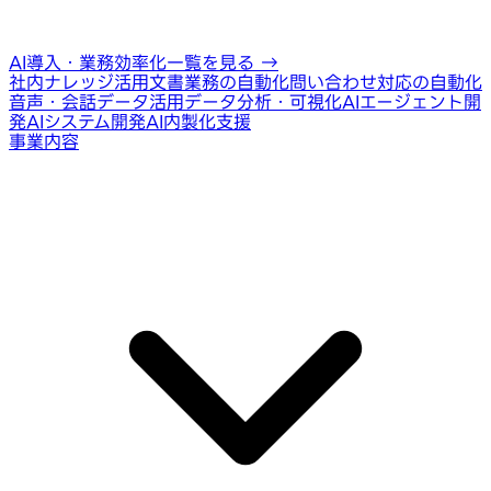
AI導入・業務効率化一覧を見る
→
社内ナレッジ活用
文書業務の自動化
問い合わせ対応の自動化
音声・会話データ活用
データ分析・可視化
AIエージェント開
発
AIシステム開発
AI内製化支援
事業内容