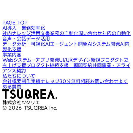
PAGE TOP
AI導入・業務効率化
社内ナレッジ活用
文書業務の自動化
問い合わせ対応の自動化
音声・会話データ活用
データ分析・可視化
AIエージェント開発
AIシステム開発
AI内
製化支援
事業内容
Webシステム・アプリ開発
UI/UXデザイン
新規プロダクト立
ち上げ支援
プロダクト継続支援・顧問契約
共同事業・アライ
アンス契約
私たちについて
会社概要
制作実績
ナレッジ
30分無料相談
お問い合わせ
よく
ある質問
株式会社ツクリエ
© 2026 TSUQREA Inc.