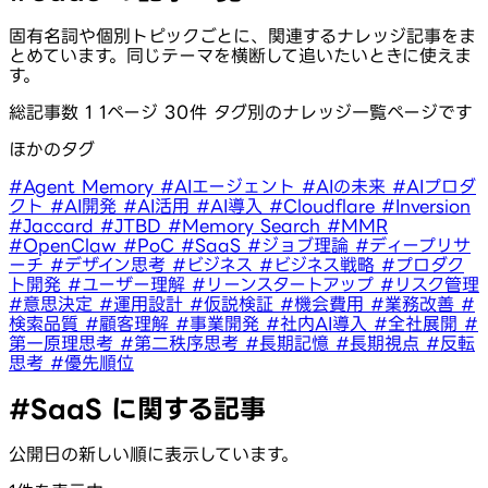
固有名詞や個別トピックごとに、関連するナレッジ記事をま
とめています。同じテーマを横断して追いたいときに使えま
す。
総記事数 1
1ページ 30件
タグ別のナレッジ一覧ページです
ほかのタグ
#Agent Memory
#AIエージェント
#AIの未来
#AIプロダ
クト
#AI開発
#AI活用
#AI導入
#Cloudflare
#Inversion
#Jaccard
#JTBD
#Memory Search
#MMR
#OpenClaw
#PoC
#SaaS
#ジョブ理論
#ディープリサ
ーチ
#デザイン思考
#ビジネス
#ビジネス戦略
#プロダク
ト開発
#ユーザー理解
#リーンスタートアップ
#リスク管理
#意思決定
#運用設計
#仮説検証
#機会費用
#業務改善
#
検索品質
#顧客理解
#事業開発
#社内AI導入
#全社展開
#
第一原理思考
#第二秩序思考
#長期記憶
#長期視点
#反転
思考
#優先順位
#SaaS に関する記事
公開日の新しい順に表示しています。