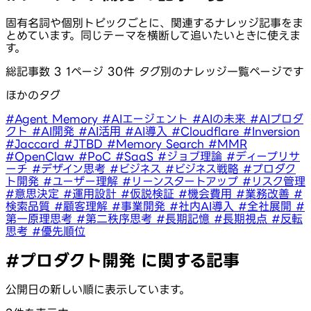
固有名詞や個別トピックごとに、関連するナレッジ記事をま
とめています。同じテーマを横断して追いたいときに使えま
す。
総記事数 3
1ページ 30件
タグ別のナレッジ一覧ページです
ほかのタグ
#Agent Memory
#AIエージェント
#AIの未来
#AIプロダ
クト
#AI開発
#AI活用
#AI導入
#Cloudflare
#Inversion
#Jaccard
#JTBD
#Memory Search
#MMR
#OpenClaw
#PoC
#SaaS
#ジョブ理論
#ディープリサ
ーチ
#デザイン思考
#ビジネス
#ビジネス戦略
#プロダク
ト開発
#ユーザー理解
#リーンスタートアップ
#リスク管理
#意思決定
#運用設計
#仮説検証
#機会費用
#業務改善
#
検索品質
#顧客理解
#事業開発
#社内AI導入
#全社展開
#
第一原理思考
#第二秩序思考
#長期記憶
#長期視点
#反転
思考
#優先順位
#プロダクト開発 に関する記事
公開日の新しい順に表示しています。