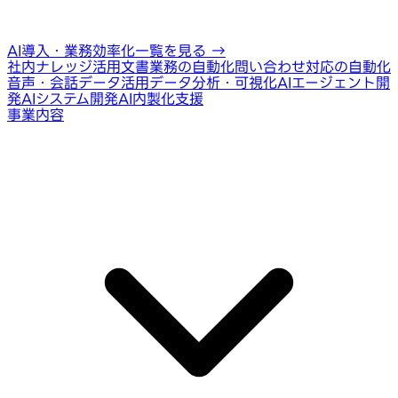
AI導入・業務効率化一覧を見る
→
社内ナレッジ活用
文書業務の自動化
問い合わせ対応の自動化
音声・会話データ活用
データ分析・可視化
AIエージェント開
発
AIシステム開発
AI内製化支援
事業内容