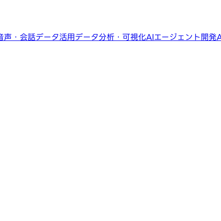
音声・会話データ活用
データ分析・可視化
AIエージェント開発