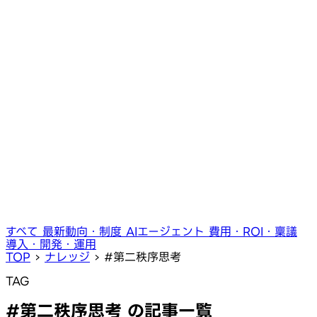
すべて
最新動向・制度
AIエージェント
費用・ROI・稟議
導入・開発・運用
TOP
›
ナレッジ
›
#第二秩序思考
TAG
#第二秩序思考 の記事一覧