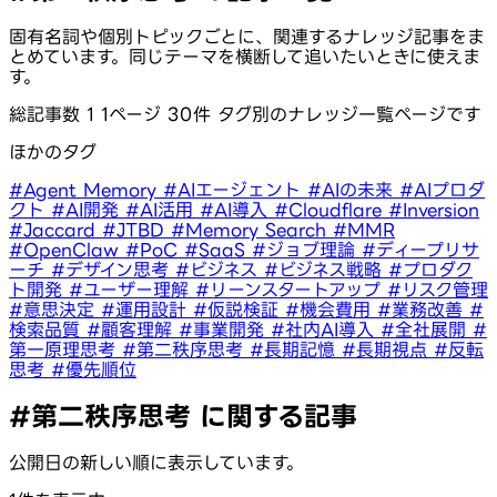
固有名詞や個別トピックごとに、関連するナレッジ記事をま
とめています。同じテーマを横断して追いたいときに使えま
す。
総記事数 1
1ページ 30件
タグ別のナレッジ一覧ページです
ほかのタグ
#Agent Memory
#AIエージェント
#AIの未来
#AIプロダ
クト
#AI開発
#AI活用
#AI導入
#Cloudflare
#Inversion
#Jaccard
#JTBD
#Memory Search
#MMR
#OpenClaw
#PoC
#SaaS
#ジョブ理論
#ディープリサ
ーチ
#デザイン思考
#ビジネス
#ビジネス戦略
#プロダク
ト開発
#ユーザー理解
#リーンスタートアップ
#リスク管理
#意思決定
#運用設計
#仮説検証
#機会費用
#業務改善
#
検索品質
#顧客理解
#事業開発
#社内AI導入
#全社展開
#
第一原理思考
#第二秩序思考
#長期記憶
#長期視点
#反転
思考
#優先順位
#第二秩序思考 に関する記事
公開日の新しい順に表示しています。