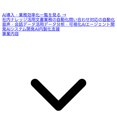
AI導入・業務効率化一覧を見る
→
社内ナレッジ活用
文書業務の自動化
問い合わせ対応の自動化
音声・会話データ活用
データ分析・可視化
AIエージェント開
発
AIシステム開発
AI内製化支援
事業内容