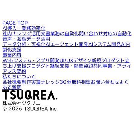
PAGE TOP
AI導入・業務効率化
社内ナレッジ活用
文書業務の自動化
問い合わせ対応の自動化
音声・会話データ活用
データ分析・可視化
AIエージェント開発
AIシステム開発
AI内
製化支援
事業内容
Webシステム・アプリ開発
UI/UXデザイン
新規プロダクト立
ち上げ支援
プロダクト継続支援・顧問契約
共同事業・アライ
アンス契約
私たちについて
会社概要
制作実績
ナレッジ
30分無料相談
お問い合わせ
よく
ある質問
株式会社ツクリエ
© 2026 TSUQREA Inc.