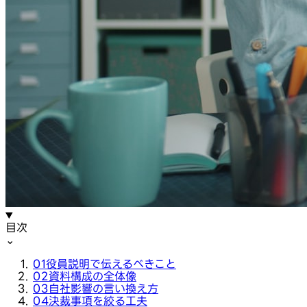
目次
⌄
01
役員説明で伝えるべきこと
02
資料構成の全体像
03
自社影響の言い換え方
04
決裁事項を絞る工夫