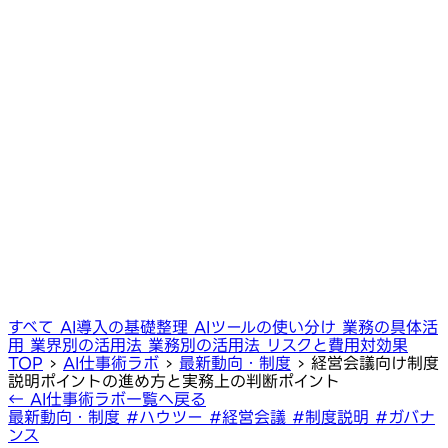
すべて
AI導入の基礎整理
AIツールの使い分け
業務の具体活
用
業界別の活用法
業務別の活用法
リスクと費用対効果
TOP
›
AI仕事術ラボ
›
最新動向・制度
›
経営会議向け制度
説明ポイントの進め方と実務上の判断ポイント
← AI仕事術ラボ一覧へ戻る
最新動向・制度
#ハウツー
#経営会議
#制度説明
#ガバナ
ンス