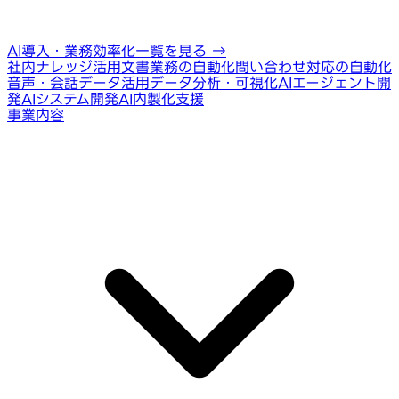
AI導入・業務効率化一覧を見る
→
社内ナレッジ活用
文書業務の自動化
問い合わせ対応の自動化
音声・会話データ活用
データ分析・可視化
AIエージェント開
発
AIシステム開発
AI内製化支援
事業内容