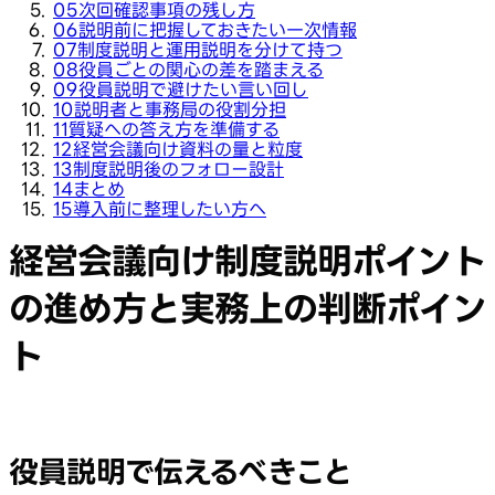
05
次回確認事項の残し方
06
説明前に把握しておきたい一次情報
07
制度説明と運用説明を分けて持つ
08
役員ごとの関心の差を踏まえる
09
役員説明で避けたい言い回し
10
説明者と事務局の役割分担
11
質疑への答え方を準備する
12
経営会議向け資料の量と粒度
13
制度説明後のフォロー設計
14
まとめ
15
導入前に整理したい方へ
経営会議向け制度説明ポイント
の進め方と実務上の判断ポイン
ト
役員説明で伝えるべきこと