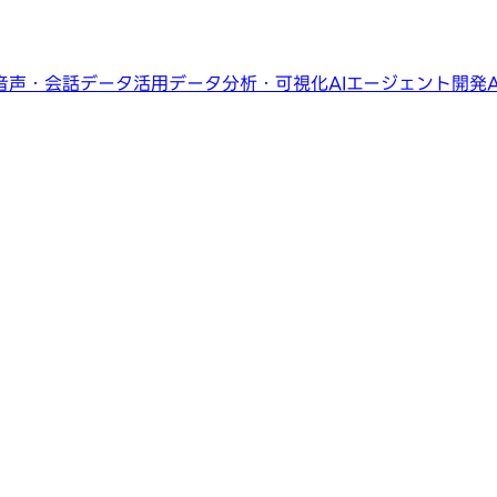
音声・会話データ活用
データ分析・可視化
AIエージェント開発