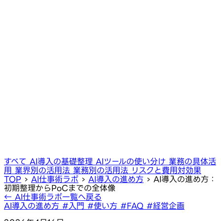
すべて
AI導入の基礎整理
AIツールの使い分け
業務の具体活
用
業界別の活用法
業務別の活用法
リスクと費用対効果
TOP
›
AI仕事術ラボ
›
AI導入の進め方
›
AI導入の進め方：
初期整理からPoCまでの全体像
← AI仕事術ラボ一覧へ戻る
AI導入の進め方
#入門
#使い方
#FAQ
#経営企画