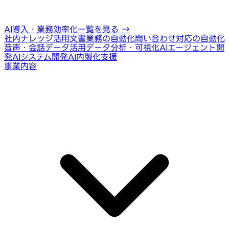
AI導入・業務効率化一覧を見る
→
社内ナレッジ活用
文書業務の自動化
問い合わせ対応の自動化
音声・会話データ活用
データ分析・可視化
AIエージェント開
発
AIシステム開発
AI内製化支援
事業内容