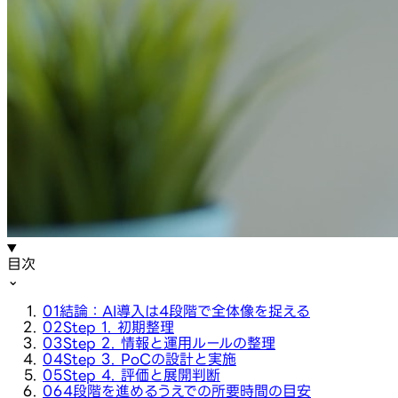
目次
⌄
01
結論：AI導入は4段階で全体像を捉える
02
Step 1. 初期整理
03
Step 2. 情報と運用ルールの整理
04
Step 3. PoCの設計と実施
05
Step 4. 評価と展開判断
06
4段階を進めるうえでの所要時間の目安