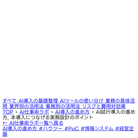
すべて
AI導入の基礎整理
AIツールの使い分け
業務の具体活
用
業界別の活用法
業務別の活用法
リスクと費用対効果
TOP
›
AI仕事術ラボ
›
AI導入の進め方
›
AI試行導入の進め
方, 本導入につなげる実務設計のポイント
← AI仕事術ラボ一覧へ戻る
AI導入の進め方
#ハウツー
#PoC
#情報システム
#経営企
画