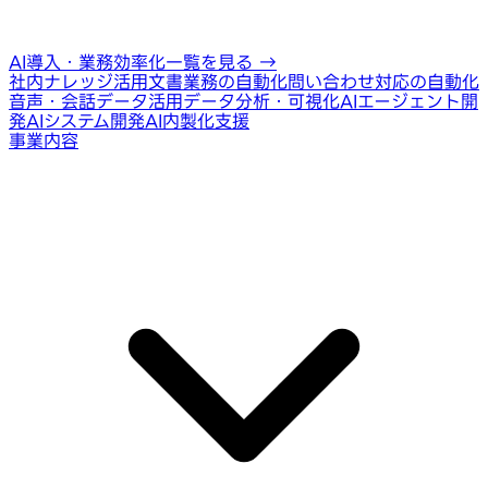
AI導入・業務効率化一覧を見る
→
社内ナレッジ活用
文書業務の自動化
問い合わせ対応の自動化
音声・会話データ活用
データ分析・可視化
AIエージェント開
発
AIシステム開発
AI内製化支援
事業内容