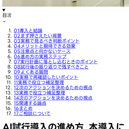
目次
⌄
01
導入と結論
02
まず押さえたい背景
03
実務で見るべき判断ポイント
04
メリットと期待できる効果
05
注意点と向かないケース
06
進め方の実務ステップ
07
実行計画に落とし込むときのポイント
08
試行後の振り返りで残すべきこと
09
よくある質問
10
実務で再確認したいポイント
11
実務で役立つ補足整理
12
次のアクションを決めるための視点
13
実務で役立つ補足整理
14
次のアクションを決めるための視点
15
関連する論点
16
まとめ
17
ご相談について
AI試行導入の進め方, 本導入に