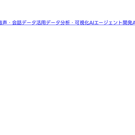
音声・会話データ活用
データ分析・可視化
AIエージェント開発