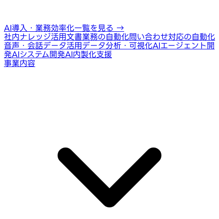
AI導入・業務効率化一覧を見る
→
社内ナレッジ活用
文書業務の自動化
問い合わせ対応の自動化
音声・会話データ活用
データ分析・可視化
AIエージェント開
発
AIシステム開発
AI内製化支援
事業内容