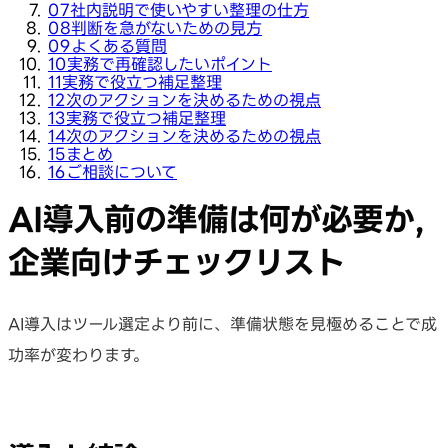
07
社内説明で使いやすい整理の仕方
08
判断を急がないための見方
09
よくある質問
10
実務で再確認したいポイント
11
実務で役立つ補足整理
12
次のアクションを決めるための視点
13
実務で役立つ補足整理
14
次のアクションを決めるための視点
15
まとめ
16
ご相談について
AI導入前の準備は何が必要か,
企業向けチェックリスト
AI導入はツール選定より前に、準備状態を見極めることで成
功率が変わります。