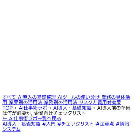
すべて
AI導入の基礎整理
AIツールの使い分け
業務の具体活
用
業界別の活用法
業務別の活用法
リスクと費用対効果
TOP
›
AI仕事術ラボ
›
AI導入・基礎知識
›
AI導入前の準備
は何が必要か, 企業向けチェックリスト
← AI仕事術ラボ一覧へ戻る
AI導入・基礎知識
#入門
#チェックリスト
#注意点
#情報
システム