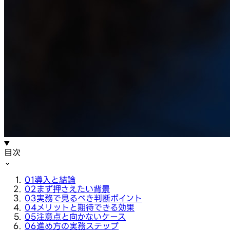
目次
⌄
01
導入と結論
02
まず押さえたい背景
03
実務で見るべき判断ポイント
04
メリットと期待できる効果
05
注意点と向かないケース
06
進め方の実務ステップ