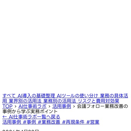
すべて
AI導入の基礎整理
AIツールの使い分け
業務の具体活
用
業界別の活用法
業務別の活用法
リスクと費用対効果
TOP
›
AI仕事術ラボ
›
活用事例
›
会議フォロー業務改善の
事例から学ぶ実務ポイント
← AI仕事術ラボ一覧へ戻る
活用事例
#事例
#業務改善
#再現条件
#営業