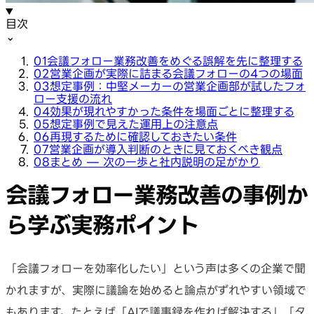
目次
⌄
01
会議フォロー業務改善をめぐる誤解を先に整理する
02
営業企画が実際に詰まる会議フォローの4つの場面
03
想定事例：中堅メーカーの営業企画部が試したフォ
ロー支援の流れ
04
効果が現れやすかった条件を場面ごとに整理する
05
想定事例で見えた運用上の注意点
06
再現するために確認しておきたい条件
07
営業企画が導入判断のときに見ておくべき観点
08
まとめ — 次の一歩と社内説明の足がかり
会議フォロー業務改善の事例か
ら学ぶ実務ポイント
「会議フォローを効率化したい」という声は多くの企業で聞
かれますが、実際に議論を始めると論点がずれやすい領域で
もあります。たとえば「AIで議事録を作れば解決する」「タ