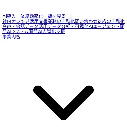
AI導入・業務効率化一覧を見る
→
社内ナレッジ活用
文書業務の自動化
問い合わせ対応の自動化
音声・会話データ活用
データ分析・可視化
AIエージェント開
発
AIシステム開発
AI内製化支援
事業内容