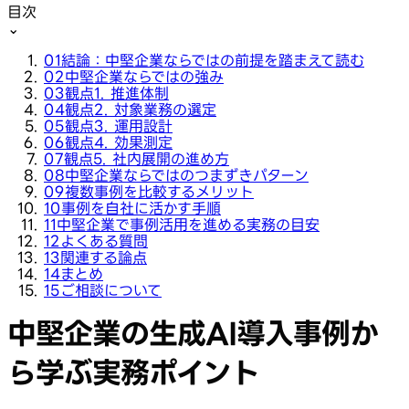
目次
⌄
01
結論：中堅企業ならではの前提を踏まえて読む
02
中堅企業ならではの強み
03
観点1. 推進体制
04
観点2. 対象業務の選定
05
観点3. 運用設計
06
観点4. 効果測定
07
観点5. 社内展開の進め方
08
中堅企業ならではのつまずきパターン
09
複数事例を比較するメリット
10
事例を自社に活かす手順
11
中堅企業で事例活用を進める実務の目安
12
よくある質問
13
関連する論点
14
まとめ
15
ご相談について
中堅企業の生成AI導入事例か
ら学ぶ実務ポイント