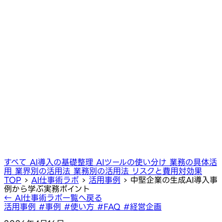
すべて
AI導入の基礎整理
AIツールの使い分け
業務の具体活
用
業界別の活用法
業務別の活用法
リスクと費用対効果
TOP
›
AI仕事術ラボ
›
活用事例
›
中堅企業の生成AI導入事
例から学ぶ実務ポイント
← AI仕事術ラボ一覧へ戻る
活用事例
#事例
#使い方
#FAQ
#経営企画