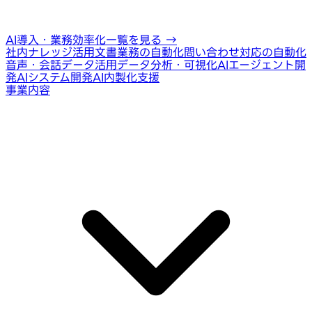
AI導入・業務効率化一覧を見る
→
社内ナレッジ活用
文書業務の自動化
問い合わせ対応の自動化
音声・会話データ活用
データ分析・可視化
AIエージェント開
発
AIシステム開発
AI内製化支援
事業内容