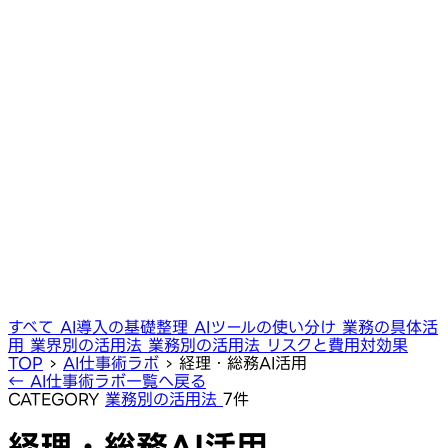
すべて
AI導入の基礎整理
AIツールの使い分け
業務の具体活
用
業界別の活用法
業務別の活用法
リスクと費用対効果
TOP
›
AI仕事術ラボ
›
経理・総務AI活用
← AI仕事術ラボ一覧へ戻る
CATEGORY
業務別の活用法
7件
経理・総務AI活用