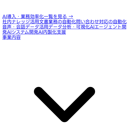
AI導入・業務効率化一覧を見る
→
社内ナレッジ活用
文書業務の自動化
問い合わせ対応の自動化
音声・会話データ活用
データ分析・可視化
AIエージェント開
発
AIシステム開発
AI内製化支援
事業内容