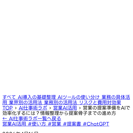
すべて
AI導入の基礎整理
AIツールの使い分け
業務の具体活
用
業界別の活用法
業務別の活用法
リスクと費用対効果
TOP
›
AI仕事術ラボ
›
営業AI活用
›
営業の提案準備をAIで
効率化するには？情報整理から提案骨子までの進め方
← AI仕事術ラボ一覧へ戻る
営業AI活用
#使い方
#営業
#提案書
#ChatGPT