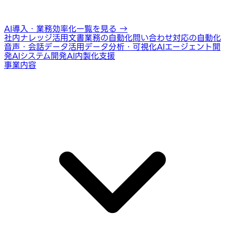
AI導入・業務効率化一覧を見る
→
社内ナレッジ活用
文書業務の自動化
問い合わせ対応の自動化
音声・会話データ活用
データ分析・可視化
AIエージェント開
発
AIシステム開発
AI内製化支援
事業内容