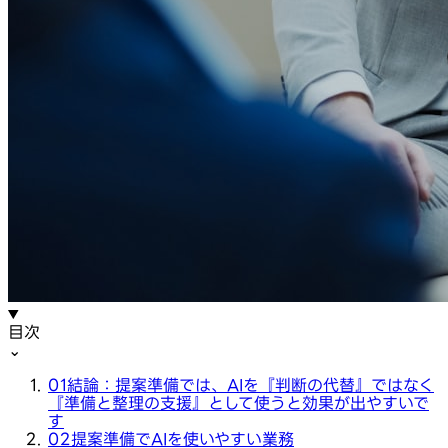
目次
⌄
01
結論：提案準備では、AIを『判断の代替』ではなく
『準備と整理の支援』として使うと効果が出やすいで
す
02
提案準備でAIを使いやすい業務