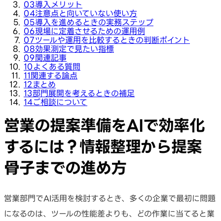
03
導入メリット
04
注意点と向いていない使い方
05
導入を進めるときの実務ステップ
06
現場に定着させるための運用例
07
ツールや運用を比較するときの判断ポイント
08
効果測定で見たい指標
09
関連記事
10
よくある質問
11
関連する論点
12
まとめ
13
部門展開を考えるときの補足
14
ご相談について
営業の提案準備をAIで効率化
するには？情報整理から提案
骨子までの進め方
営業部門でAI活用を検討するとき、多くの企業で最初に問題
になるのは、ツールの性能差よりも、どの作業に当てると業