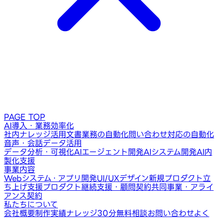
PAGE TOP
AI導入・業務効率化
社内ナレッジ活用
文書業務の自動化
問い合わせ対応の自動化
音声・会話データ活用
データ分析・可視化
AIエージェント開発
AIシステム開発
AI内
製化支援
事業内容
Webシステム・アプリ開発
UI/UXデザイン
新規プロダクト立
ち上げ支援
プロダクト継続支援・顧問契約
共同事業・アライ
アンス契約
私たちについて
会社概要
制作実績
ナレッジ
30分無料相談
お問い合わせ
よく