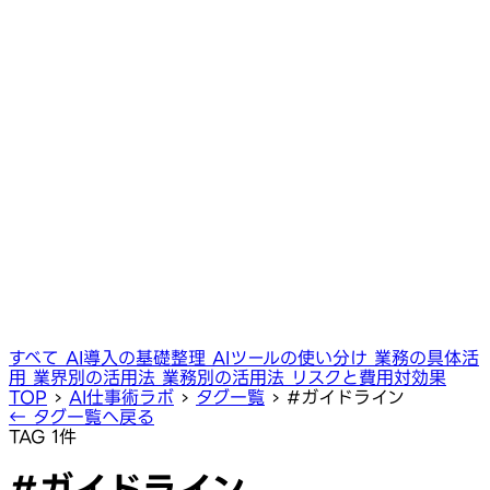
すべて
AI導入の基礎整理
AIツールの使い分け
業務の具体活
用
業界別の活用法
業務別の活用法
リスクと費用対効果
TOP
›
AI仕事術ラボ
›
タグ一覧
›
#ガイドライン
← タグ一覧へ戻る
TAG
1件
#ガイドライン