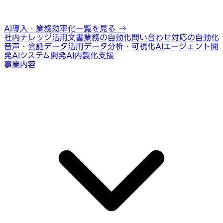
AI導入・業務効率化一覧を見る
→
社内ナレッジ活用
文書業務の自動化
問い合わせ対応の自動化
音声・会話データ活用
データ分析・可視化
AIエージェント開
発
AIシステム開発
AI内製化支援
事業内容