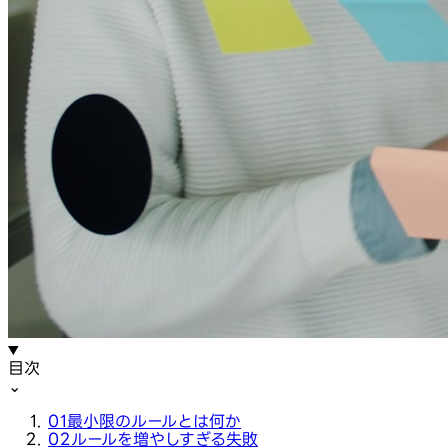
目次
⌄
01
最小限のルールとは何か
02
ルールを増やしすぎる失敗