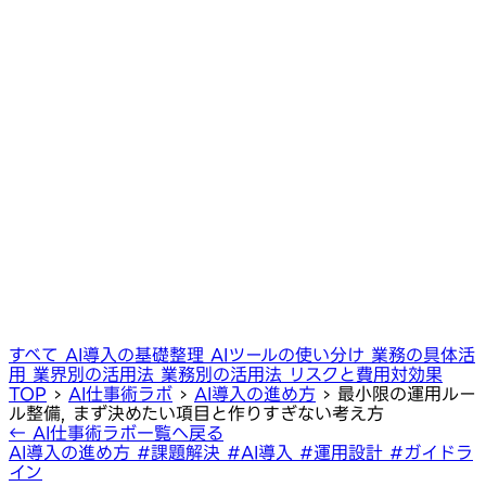
すべて
AI導入の基礎整理
AIツールの使い分け
業務の具体活
用
業界別の活用法
業務別の活用法
リスクと費用対効果
TOP
›
AI仕事術ラボ
›
AI導入の進め方
›
最小限の運用ルー
ル整備, まず決めたい項目と作りすぎない考え方
← AI仕事術ラボ一覧へ戻る
AI導入の進め方
#課題解決
#AI導入
#運用設計
#ガイドラ
イン