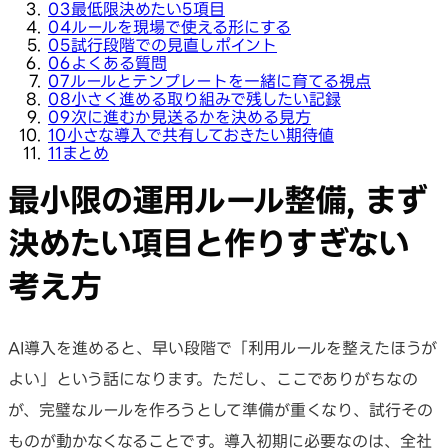
03
最低限決めたい5項目
04
ルールを現場で使える形にする
05
試行段階での見直しポイント
06
よくある質問
07
ルールとテンプレートを一緒に育てる視点
08
小さく進める取り組みで残したい記録
09
次に進むか見送るかを決める見方
10
小さな導入で共有しておきたい期待値
11
まとめ
最小限の運用ルール整備, まず
決めたい項目と作りすぎない
考え方
AI導入を進めると、早い段階で「利用ルールを整えたほうが
よい」という話になります。ただし、ここでありがちなの
が、完璧なルールを作ろうとして準備が重くなり、試行その
ものが動かなくなることです。導入初期に必要なのは、全社