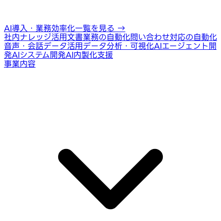
AI導入・業務効率化一覧を見る
→
社内ナレッジ活用
文書業務の自動化
問い合わせ対応の自動化
音声・会話データ活用
データ分析・可視化
AIエージェント開
発
AIシステム開発
AI内製化支援
事業内容