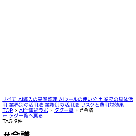
すべて
AI導入の基礎整理
AIツールの使い分け
業務の具体活
用
業界別の活用法
業務別の活用法
リスクと費用対効果
TOP
›
AI仕事術ラボ
›
タグ一覧
›
#会議
← タグ一覧へ戻る
TAG
9件
#会議