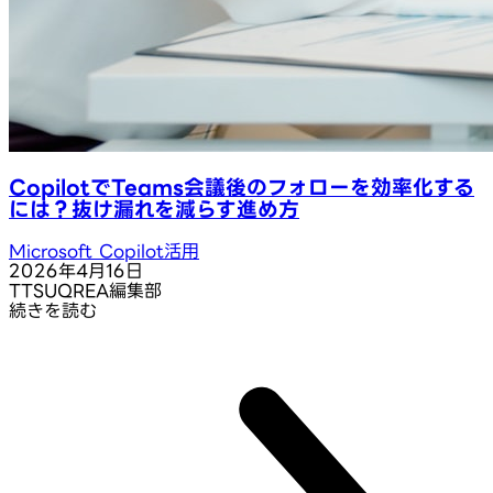
CopilotでTeams会議後のフォローを効率化する
には？抜け漏れを減らす進め方
Microsoft Copilot活用
2026年4月16日
T
TSUQREA編集部
続きを読む