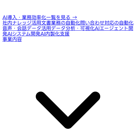
AI導入・業務効率化一覧を見る
→
社内ナレッジ活用
文書業務の自動化
問い合わせ対応の自動化
音声・会話データ活用
データ分析・可視化
AIエージェント開
発
AIシステム開発
AI内製化支援
事業内容