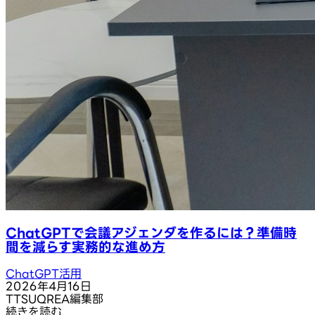
ChatGPTで会議アジェンダを作るには？準備時
間を減らす実務的な進め方
ChatGPT活用
2026年4月16日
T
TSUQREA編集部
続きを読む