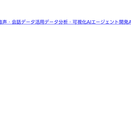
音声・会話データ活用
データ分析・可視化
AIエージェント開発