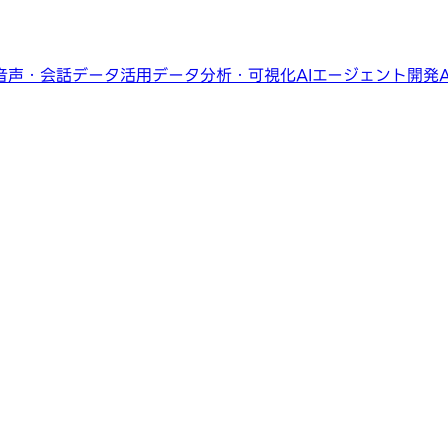
音声・会話データ活用
データ分析・可視化
AIエージェント開発