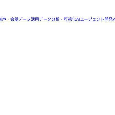
音声・会話データ活用
データ分析・可視化
AIエージェント開発