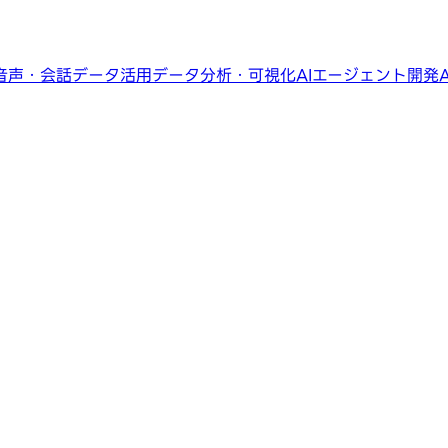
音声・会話データ活用
データ分析・可視化
AIエージェント開発